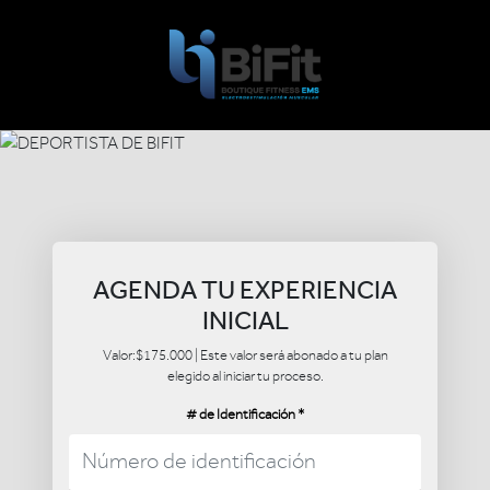
AGENDA TU EXPERIENCIA
INICIAL
Valor:$175.000 | Este valor será abonado a tu plan
elegido al iniciar tu proceso.
# de Identificación
*